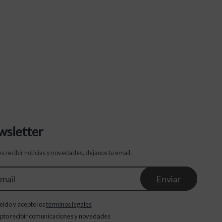
sletter
s recibir noticias y novedades, dejanos tu email.
eído y acepto los
términos legales
pto recibir comunicaciones y novedades