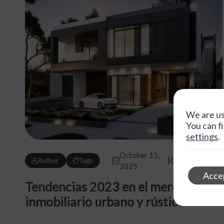
We are us
You can f
settings
.
October 15,
2 min reading
Author
Tags
2025
time
Acce
Tendencias 2023 en el mercado
inmobiliario urbano y rústico