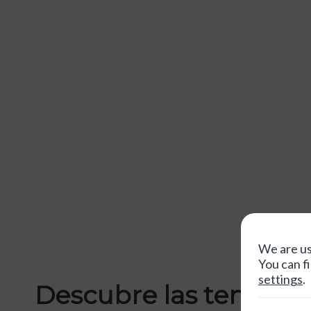
We are us
You can f
settings
.
Descubre las tendenci