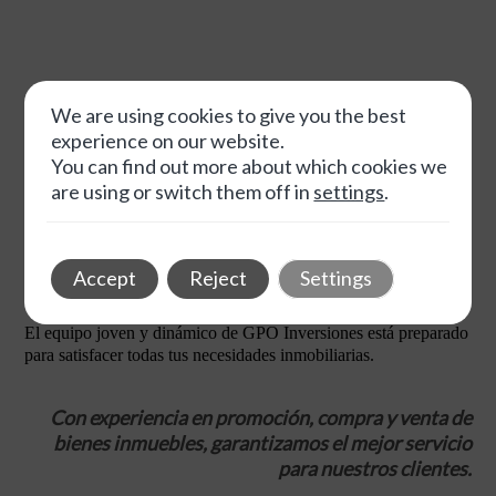
We are using cookies to give you the best
experience on our website.
You can find out more about which cookies we
are using or switch them off in
settings
.
Descubre las últimas tendencias
en la promoción y venta de
inmuebles con GPO Inversiones.
Accept
Reject
Settings
El equipo joven y dinámico de GPO Inversiones está preparado
para satisfacer todas tus necesidades inmobiliarias.
Con experiencia en promoción, compra y venta de
bienes inmuebles, garantizamos el mejor servicio
para nuestros clientes.