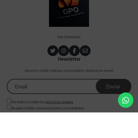
Our Networks
Newsletter
Quieres recibir noticias y novedades, dejanos tu email.
He leído y acepto los
términos legales
Acepto recibir comunicaciones y novedades
Nosotros
Servicios
Blog
Tienda
©2026, GPO Inversiones. All rights reserved.