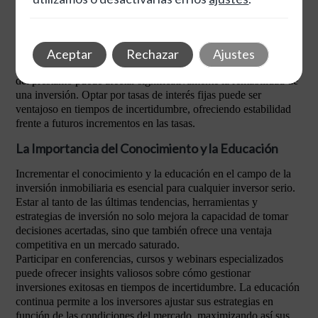
adecuada puede maximizar las ganancias y reducir el riesgo
financiero. Para más sobre financiación, consulta nuestros
servicios
.
Al evaluar las opciones de crédito, considere tanto los plazos de
Aceptar
Rechazar
Ajustes
amortización como los tipos de interés. A la larga, el costo total
del préstamo puede afectar significativamente la rentabilidad de
una inversión. Optar por tasas de interés fijas puede ser
ventajoso en tiempos de incertidumbre, ofreciendo estabilidad
frente a futuros incrementos en las tasas.
La Importancia del Conocimiento y la Educación
Incrementar el conocimiento y la educación en el campo de la
inversión inmobiliaria es esencial para cualquier inversor serio.
Estar al tanto de las últimas tendencias, herramientas y
estrategias de inversión no solo mejora la capacidad de tomar
decisiones acertadas, sino que también ofrece una ventaja
competitiva en un mercado saturado.
Participar en conferencias, cursos y webinars especializados
puede ofrecer insights valiosos sobre cómo gestionar
inversiones exitosas en tiempos de incertidumbre. La educación
continua permite a los inversores ajustar sus estrategias en
función de las condiciones del mercado, maximizando así sus