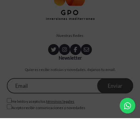
Nuestras Redes
Newsletter
Quieres recibir noticias y novedades, dejanos tu email.
He leído y acepto los
términos legales
Acepto recibir comunicaciones y novedades
EMPRESA
VENTA INMUEBLES
PROYECTOS
REFORMAS
BLOG
©2026, GPO Inversiones. Todos los derechos reservados.