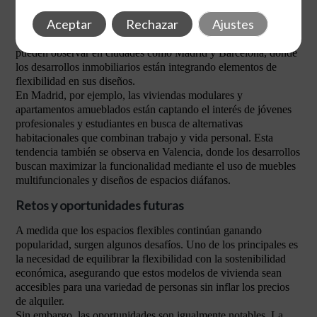
significativamente en el mercado inmobiliario, particularmente
Aceptar
Rechazar
Ajustes
en ciudades densamente pobladas donde la demanda de
soluciones prácticas de vivienda es alta. Ejemplos de esto se
pueden observar en ciudades como Madrid y Barcelona, donde
los desarrollos inmobiliarios están integrando elementos de
flexibilidad en sus diseños.
En Madrid, por ejemplo, las viviendas modulares y
apartamentos amueblados están captando el interés de jóvenes
profesionales y estudiantes en busca de alternativas
habitacionales que combinan trabajo y vida personal. Esta
tendencia también se observa en Valencia, donde los desarrollos
buscan maximizar la funcionalidad mediante el uso de muebles
multifuncionales y diseños de espacios diáfanos.
Retos y oportunidades futuras
A medida que los espacios flexibles continúan ganando
popularidad, surgen algunos desafíos. Uno de los principales es
la necesidad de equilibrar la flexibilidad con la sostenibilidad
económica, asegurando que estos modelos de vivienda sean
accesibles para una variedad de personas sin inflar los precios
de alquiler.
Sin embargo, las oportunidades son igualmente notables. La