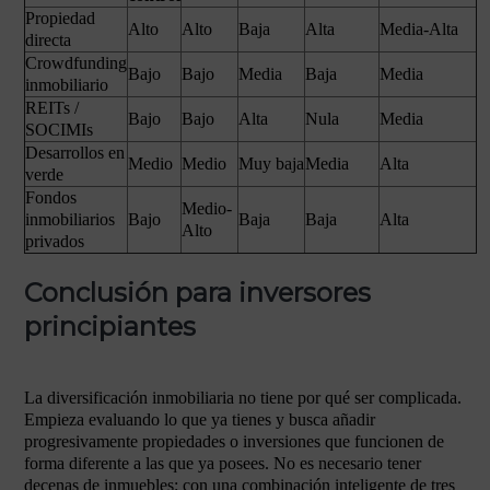
Propiedad
Alto
Alto
Baja
Alta
Media-Alta
directa
Crowdfunding
Bajo
Bajo
Media
Baja
Media
inmobiliario
REITs /
Bajo
Bajo
Alta
Nula
Media
SOCIMIs
Desarrollos en
Medio
Medio
Muy baja
Media
Alta
verde
Fondos
Medio-
inmobiliarios
Bajo
Baja
Baja
Alta
Alto
privados
Conclusión para inversores
principiantes
La diversificación inmobiliaria no tiene por qué ser complicada.
Empieza evaluando lo que ya tienes y busca añadir
progresivamente propiedades o inversiones que funcionen de
forma diferente a las que ya posees. No es necesario tener
decenas de inmuebles: con una combinación inteligente de tres