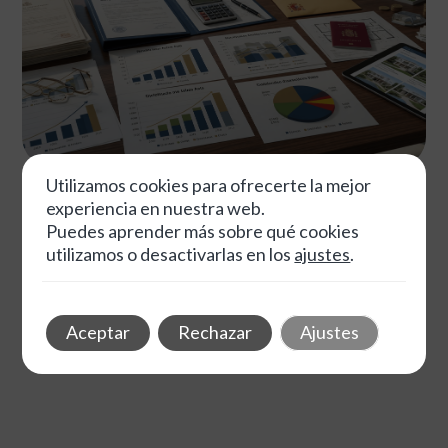
Utilizamos cookies para ofrecerte la mejor
julio 3, 2026
Autor
Tags
experiencia en nuestra web.
Puedes aprender más sobre qué cookies
Planificación Patrimonial mediante Inversiones
utilizamos o desactivarlas en los
ajustes
.
Inmobiliarias: Construyendo Riqueza a Largo Plazo
7 min de lectura
Aceptar
Rechazar
Ajustes