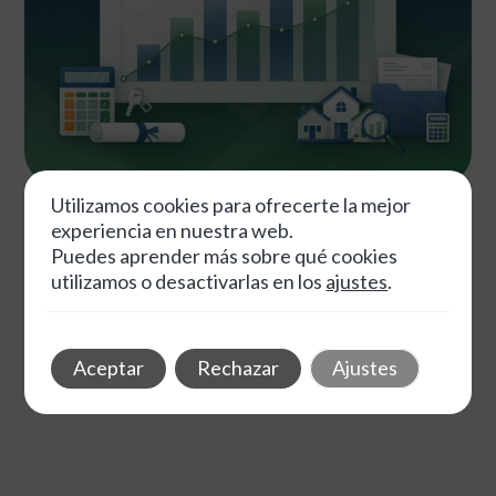
Utilizamos cookies para ofrecerte la mejor
mayo 29, 2026
Autor
Tags
experiencia en nuestra web.
Puedes aprender más sobre qué cookies
Optimización Fiscal en Inversiones Inmobiliarias: Técnicas
utilizamos o desactivarlas en los
ajustes
.
Avanzadas para una Planificación Eficaz
12 min de lectura
Aceptar
Rechazar
Ajustes