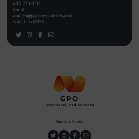
610 27 84 44
Email
andres@gpoinversiones.com
Nuestras RRSS
Nuestras Redes