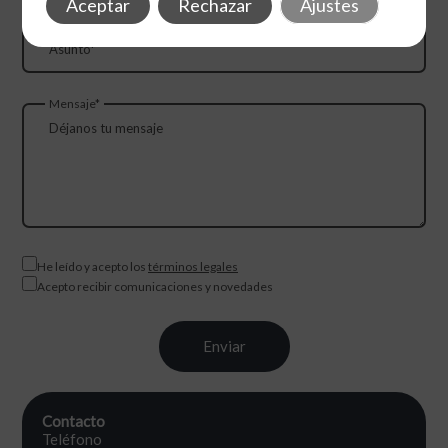
Aceptar
Rechazar
Ajustes
Asunto*
Mensaje*
He leído y acepto los
términos legales
Acepto recibir comunicaciones y novedades
Contacto
Teléfono